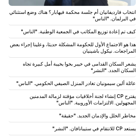
الحكومة لا تفعل شيئا للبلاد (فيديو)
انتخاب فارديفانيان أم جلسة محكمة فيهابار؟ هناك وضع استثنائي
20:05
في البرلمان. "الناس"
اتهام جديد ضد جاجيك تساروكيان. ترامب يختار خليفته
(فيديو)
كيف تم إعادة توزيع المكاتب في الجمعية الوطنية. "الناس"
19:37
هذا هو الاجتماع الأول للحكومة المشكلة حديثا، وعلينا إجراء بعض
مهم
الحرية لجميع الأرمن في سجون باكو. ابراهاميان
المراجعات. نيكول باشينيان
19:28
يشعر السكان القدامى في خيبر بخوا بخيبة أمل كبيرة تجاه
مهم
وتحت قيادتكم، ستواصل حكومة جمهورية أرمينيا لعب دور
السكان الجدد. "النشر"
بناء في السلام الإقليمي. غوتيريس إلى باشينيان
عائلة ألين سيمونيان تغادر المنزل الصيفي الحكومي. "الناس"
18:35
روسيا مستعدة لمواصلة إدارة امتيازات السكك الحديدية
يقترح CP إنشاء لجنة أخلاقيات مؤقتة لزمالة المدمنين
الأرمينية. أوفرتشوك
المجهولين. الالتزامات الأوروبية. "الناس"
18:21
مخاطر الخلل والإدمان الجديد. "حقيقة"
إن القيود غير المعقولة المفروضة على تصدير المنتجات
الأرمنية إلى السوق الروسية مثيرة للقلق. روبينيان إلى
يستعد CP للانتقام في ستيبانافان. "النشر"
ماتفيينكو