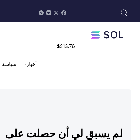
$
0.868816
ETH
$
4608.63
SOL
$
213.76
أخبار
سياسة
لم يسبق لي أن حصلت على