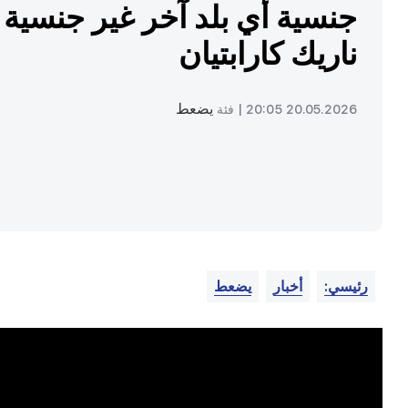
ناريك كارابتيان
يضعط
20.05.2026 20:05 |
فئة
رئيسي:
أخبار
يضعط