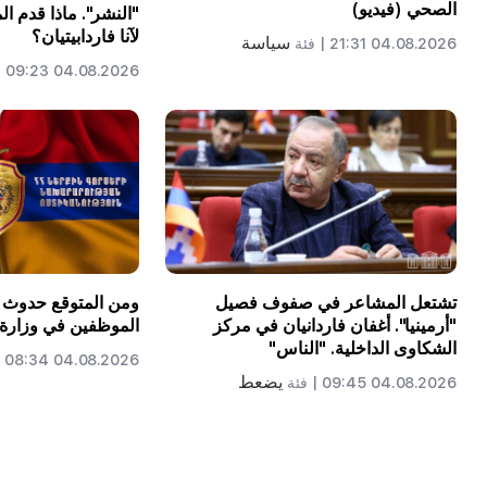
الصحي (فيديو)
"النشر". ماذا قدم ا
لآنا فاردابيتيان؟
سياسة
04.08.2026 21:31 |
فئة
04.08.2026 09:23 |
تشتعل المشاعر في صفوف فصيل
ومن المتوقع حدوث 
"أرمينيا". أغفان فاردانيان في مركز
الموظفين في وزارة ا
الشكاوى الداخلية. "الناس"
04.08.2026 08:34 |
يضعط
04.08.2026 09:45 |
فئة