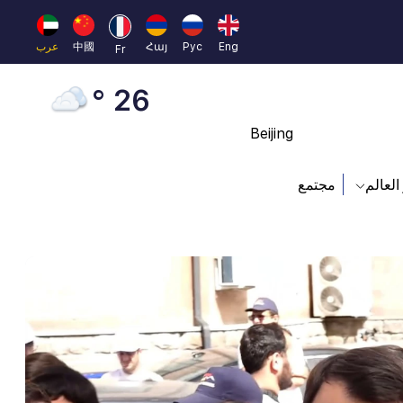
Dubai
20 °
Eng
Рус
Հայ
中國
عرب
Fr
London
26 °
Beijing
23 °
العالم
مجتمع
Brussels
16 °
Rome
23 °
Madrid