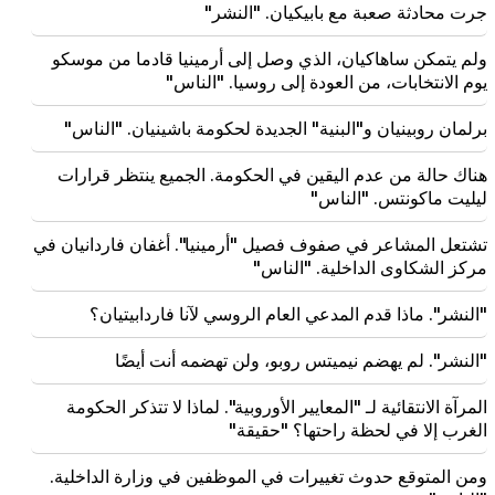
جرت محادثة صعبة مع بابيكيان. "النشر"
18:11
حادث مأساوي في مكب نفايات نوباراشين
ولم يتمكن ساهاكيان، الذي وصل إلى أرمينيا قادما من موسكو
يوم الانتخابات، من العودة إلى روسيا. "الناس"
18:01
تفكر آلا بوجاتشيفا في العودة إلى المسرح بسبب مشاكل
برلمان روبينيان و"البنية" الجديدة لحكومة باشينيان. "الناس"
مالية
هناك حالة من عدم اليقين في الحكومة. الجميع ينتظر قرارات
17:52
ليليت ماكونتس. "الناس"
اتفقت إيران وعمان على استئناف الملاحة عبر مضيق
هرمز. العربية
تشتعل المشاعر في صفوف فصيل "أرمينيا". أغفان فاردانيان في
مركز الشكاوى الداخلية. "الناس"
17:17
ويأمل زيلينسكي أن تقوم أوكرانيا بتطوير نظام الصواريخ
"النشر". ماذا قدم المدعي العام الروسي لآنا فاردابيتيان؟
الباليستية الخاص بها بحلول عام 2027
"النشر". لم يهضم نيميتس روبو، ولن تهضمه أنت أيضًا
المرآة الانتقائية لـ "المعايير الأوروبية". لماذا لا تتذكر الحكومة
الغرب إلا في لحظة راحتها؟ "حقيقة"
ومن المتوقع حدوث تغييرات في الموظفين في وزارة الداخلية.