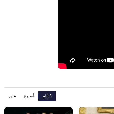
3 أيام
أسبوع
شهر