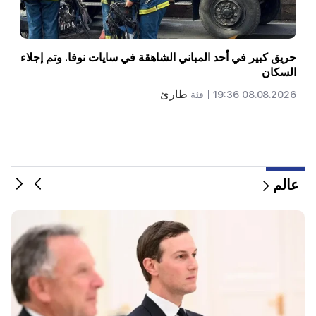
اندلع حريق كبير في مكب للنفايات بالقرب من منطقة
سيليكيان في يريفان
طارئ
06.08.2026 22:09 |
فئة
عالم