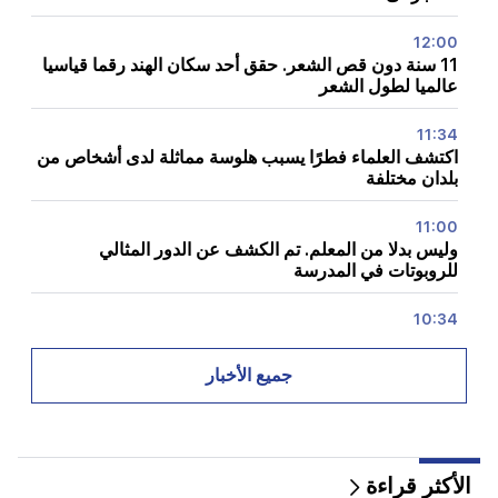
12:00
11 سنة دون قص الشعر. حقق أحد سكان الهند رقما قياسيا
عالميا لطول الشعر
11:34
اكتشف العلماء فطرًا يسبب هلوسة مماثلة لدى أشخاص من
بلدان مختلفة
11:00
وليس بدلا من المعلم. تم الكشف عن الدور المثالي
للروبوتات في المدرسة
10:34
اكتشف العلماء إحدى السمات الرئيسية للغة البشرية في
الطيور المغردة
جميع الأخبار
10:00
أندر مشهد: طائرة بدون طيار تصور ولادة حوت العنبر قبالة
سواحل أستراليا (فيديو)
الأكثر قراءة