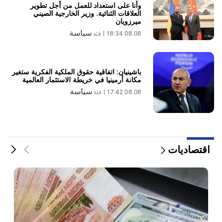
19:06
وأنا على استعداد للعمل من أجل تطوير
العلاقات الثنائية. وزير الخارجية الصيني
مطلوب كجزء من الإجراءات الجنائية
ميرزويان
سياسة
08.08 18:34 |
فئة
18:44
روبيو: خصصت الولايات المتحدة 201 مليون دولار لتطوير
اتفاقية "تريب" والممر الأوسط
باشينيان: اتفاقية حقوق الملكية الفكرية ستغير
مكانة أرمينيا في خريطة الاستثمار العالمية
سياسة
08.08 17:42 |
فئة
اقتصاديات