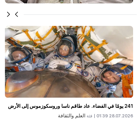
كيف ولماذا تم تسليم أغدام إلى أذربيجان في عام 2020، اسأل
نيكول باشينيان. آرثر خاتشاتريان
سياسة
23.07.2026 21:55 |
فئة