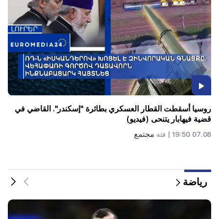
هدية باهظة الثمن من أناهيت كيراكوسيان وزوجها السابق في
حفل زفاف ابنتها (فيديو)
تذوق
07.08 00:24 |
فئة
رياضة