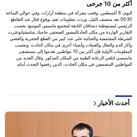
50 |
أكثر من 10 جرحى
كي
اليوم، 9 أغسطس، وقعت معركة في منطقة أرارات. وفي حوالي الساعة
00:30 بعد منتصف الليل، وردت معلومات تفيد بوقوع قتال عند التقاطع
الرئيسي لمستوطنة دشتافان التابعة لمجتمع ماسيس الموسع. بحسب
التقارير الواردة من مكان الحادثالمصور الصحفي جاجيك شامشيانوعثرت
وبع
الشرطة المجتمعية والجنائية على عدد كبير من القطع الحجرية والعصي
وآثار الدم والنعال والقبعات وأشياء أخرى في مكان الحادث. وبحسب
المعلومات الأولية فإن أكثر من 10 مواطنين تقدموا إلى مستشفى
ماسيسي لتلقي الرعاية الطبية من المكان المذكور. وقال العديد من
المواطنين المتجمعين في مكان الحادث، الذين رفضوا التحدث أمام
وكو
الكاميرا، إنهم سمعوا أيضًا طلقات نارية. يجري التحقق من هذه
المعلومات.
أن 
أحدث الأخبار