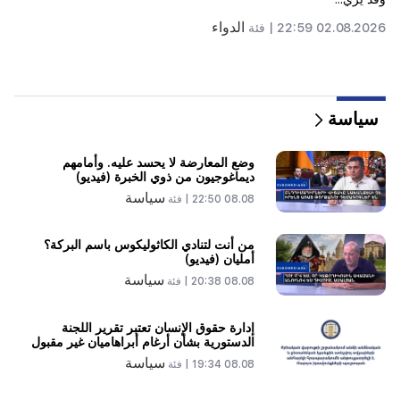
وموسكو خلال الأيام العشرة المقبلة
20:57
سيتم تغريم المؤثرين بمبلغ 5000 دولار بسبب الإعلانات
السياسية
سياسة
20:38
من أنت لتنادي الكاثوليكوس باسم البركة؟ أمليان (فيديو)
وضع المعارضة لا يحسد عليه. وأمامهم
ديماغوجيون من ذوي الخبرة (فيديو)
20:20
سياسة
08.08 22:50 |
فئة
سوف يتدفق المال مثل النهر. ستصبح علامات الأبراج الثلاثة
هذه غنية في أواخر أغسطس
من أنت لتنادي الكاثوليكوس باسم البركة؟
أمليان (فيديو)
19:36
حريق كبير في أحد المباني الشاهقة في سايات نوفا. وتم
سياسة
08.08 20:38 |
فئة
إجلاء السكان
إدارة حقوق الإنسان تعتبر تقرير اللجنة
19:34
مهم
الدستورية بشأن أرغام أبراهاميان غير مقبول
إدارة حقوق الإنسان تعتبر تقرير اللجنة الدستورية بشأن
سياسة
08.08 19:34 |
فئة
أرغام أبراهاميان غير مقبول