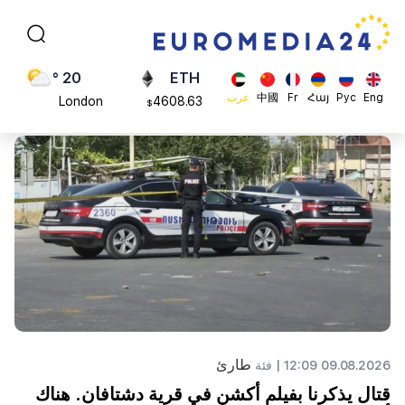
Moscow
113082
$
45 °
ADA
Dubai
0.868816
$
20 °
ETH
Eng
Рус
Հայ
Fr
中國
عرب
London
4608.63
$
26 °
SOL
Beijing
213.76
$
23 °
Brussels
16 °
Rome
23 °
Madrid
طارئ
09.08.2026 12:09 |
فئة
قتال يذكرنا بفيلم أكشن في قرية دشتافان. هناك