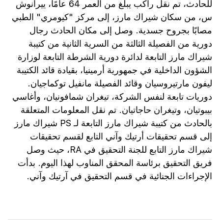
للحادث، تم نقل راكب يبلغ من العمر 64 عامًا، ييرانوش
س، من سكان شيراك مارز، إلى مركز "كيومري" الطبي
مصابًا بجروح جسدية. وصل إلى مكان الحادث رجال
دورية من الفصيلة الثالثة من السرية الثانية من كتيبة
شيراك مارز التابعة لدائرة دورية الشرطة التابعة لوزارة
الشؤون الداخلية في جمهورية أرمينيا، بقيادة قائد الكتيبة
ليفون مارتيروسيان وقائد الفصيلة مانفيل توكماجيان.
دوريات تابعة لنفس الشركة، تيغران شمافونيان، وأغاسي
بيبوتيان، وتيغران حاجاتيان. تم نقل المعلومات المتعلقة
بالحادث من كتيبة شيراك مارز التابعة لـ PS شيراك مارز
إلى قسم تحقيقات أرتيك وآني التابع لقسم تحقيقات
شيراك مارز التابع للجنة التحقيق في RA، حيث وصل
فريق التحقيق برئاسة المحقق المناوب لهذا اليوم. بدأت
الإجراءات الجنائية في قسم التحقيق في آرتيك وآني.