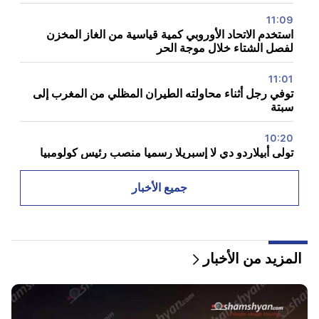
11:09
استخدم الاتحاد الأوروبي كمية قياسية من الغاز المخزن
لفصل الشتاء خلال موجة الحر
11:01
توفي رجل أثناء محاولته الطيران المظلي من المغرب إلى
سبتة
10:20
تولى أبيلاردو دي لا إسبريلا رسميا منصب رئيس كولومبيا
10:02
جميع الأخبار
ترك غوستافو بيترو منصب رئيس كولومبيا
09:55
"النشر". كم من المال تتقاضاه الوزيرات وأزواجهن؟
المزيد من الأخبار
09:38
بدأ باشينيان عملية مطاردة للمتعاطفين مع تساروكيان.
"النشر"