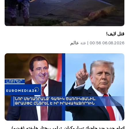
قتل لايف!
عالم
06.08.2026 00:56 |
فئة
اتهام جديد ضد جاجيك تساروكيان. ترامب يختار خليفته (فيديو)