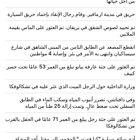
من أجل حياتها
22:30
لا ينبغي أن يقف الكاثوليكوس أمام المحكمة الأرمنية، وهذا
حريق في مدينة ارمافير. وقام رجال الإنقاذ بإخماد حريق السيارة
كل شيء، والباقي ليس موضوعاً للنقاش. المحامي (فيديو)
تم تحييد لصوص الشقق في يريفان. تم العثور على الماس بقيمة
21:42
الملايين
أصبحت التفاصيل حول ضحايا إطلاق النار في المدرسة
التايلاندية معروفة
انقطع المصعد عن الطابق الثامن من المبنى الشاهق في شارع
سيساكيان وانتهى به الأمر في بئر. وإصابة 4 مواطنين
21:30
أين ذهب النوع الأرمني المتطلب؟ كارين نالتشاجيان تتحدث
تم العثور على جثة عازفة بيانو تبلغ من العمر 53 عامًا تحت جسر
عن تكوين النفس الأرمنية الوجه الوطني (فيديو)
كييف
21:25
وزارة الداخلية حول الرجل الميت الذي عثر عليه في تشكالوفكا
مضيق هرمز قد يفقد أهميته الاستراتيجية
وفي دافتاشن، تضرر أنبوب المياه وسكب الماء في الطابق
20:30
السفلي تحت ضغط عالٍ. وتمت إزالة 25 طناً من المياه
هايك كونجوريان هو التالي بعد ألين سيمونيان. CP ينظم
"الخوخ" عنه (فيديو)
تم العثور على جثة رجل يبلغ من العمر 71 عامًا في الحقل بالقرب
من تشكالوفكا
20:17
اعتبارًا من 10 أغسطس، سيتغير نظام المرور في شارع
أدى سائق سيارة "كيا فورتي" المخمور إلى مقتل أحد المشاة