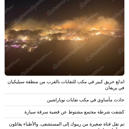
09:13
أغفان فاردانيان معزول عن الفصيل. "الناس"
09:05
"النشر". وحذروا بشدة من إخبار أي شخص بمبلغ المكافأة،
وهددوا بالإفراج عنهم
08:59
"النشر". وتم تحويل 5 ملايين درام لحساب النواب المغادرين
00:23
6 سنوات أخرى وإلى الأبد في فينيسيوس "الحقيقي".
اندلع حريق كبير في مكب للنفايات بالقرب من منطقة سيليكيان
00:09
في يريفان
إعصار "دولفين" يتجه نحو الصين. ما يصل إلى 30 مليون
شخص معرضون للخطر
حادث مأساوي في مكب نفايات نوباراشين
23:19
كشفت شرطة مجتمع مشتوط عن قضية سرقة سيارة
وصل زيلينسكي إلى صربيا للمرة الأولى. ومن المتوقع إجراء
مفاوضات مهمة مع فوتشيتش
تم نقل فتاة صغيرة من ريبوك إلى المستشفى، والأطباء يقاتلون