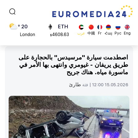
Moscow
113082
$
45 °
ADA
Dubai
0.868816
$
20 °
ETH
Eng
Рус
Հայ
Fr
中國
عرب
London
4608.63
$
26 °
SOL
Beijing
213.76
$
اصطدمت سيارة "مرسيدس" بالحجارة على
23 °
طريق يريفان - غيومري وانتهى بها الأمر في
Brussels
ماسورة مياه. هناك جريح
16 °
Rome
طارئ
15.05.2026 12:00 |
فئة
23 °
Madrid