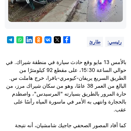
رئيسي:
طارئ
بالأمس 13 مايو وقع حادث سيارة في منطقة شيراك. في
حوالي الساعة 15:30، على مقطع 92 كيلومترًا من
الطريق السريع يريفان-كيومري-بافرا، خرج هاملت س.
البالغ من العمر 38 عامًا، وهو من سكان شيراك مرز، من
حارة المرور بالطريق بسيارته "المرسيدس"، واصطدم
بالحجارة وانتهى به الأمر في ماسورة المياه رأسًا على
عقب.
كما أفاد المصور الصحفي جاجيك شامشيان، أنه نتيجة