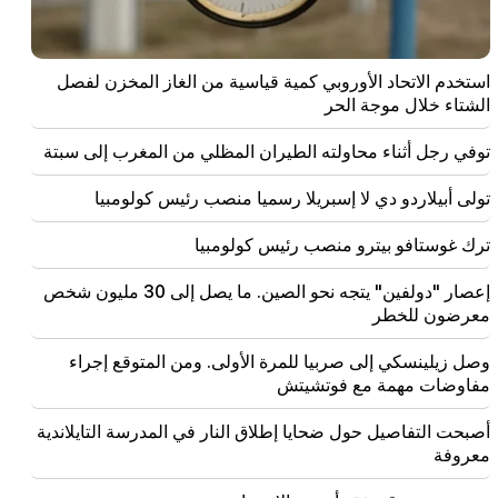
00:09
إعصار "دولفين" يتجه نحو الصين. ما يصل إلى 30 مليون
شخص معرضون للخطر
استخدم الاتحاد الأوروبي كمية قياسية من الغاز المخزن لفصل
الشتاء خلال موجة الحر
23:19
وصل زيلينسكي إلى صربيا للمرة الأولى. ومن المتوقع إجراء
توفي رجل أثناء محاولته الطيران المظلي من المغرب إلى سبتة
مفاوضات مهمة مع فوتشيتش
تولى أبيلاردو دي لا إسبريلا رسميا منصب رئيس كولومبيا
22:30
لا ينبغي أن يقف الكاثوليكوس أمام المحكمة الأرمنية، وهذا
كل شيء، والباقي ليس موضوعاً للنقاش. المحامي (فيديو)
ترك غوستافو بيترو منصب رئيس كولومبيا
إعصار "دولفين" يتجه نحو الصين. ما يصل إلى 30 مليون شخص
21:42
معرضون للخطر
أصبحت التفاصيل حول ضحايا إطلاق النار في المدرسة
التايلاندية معروفة
وصل زيلينسكي إلى صربيا للمرة الأولى. ومن المتوقع إجراء
مفاوضات مهمة مع فوتشيتش
21:30
أين ذهب النوع الأرمني المتطلب؟ كارين نالتشاجيان تتحدث
عن تكوين النفس الأرمنية الوجه الوطني (فيديو)
أصبحت التفاصيل حول ضحايا إطلاق النار في المدرسة التايلاندية
معروفة
21:25