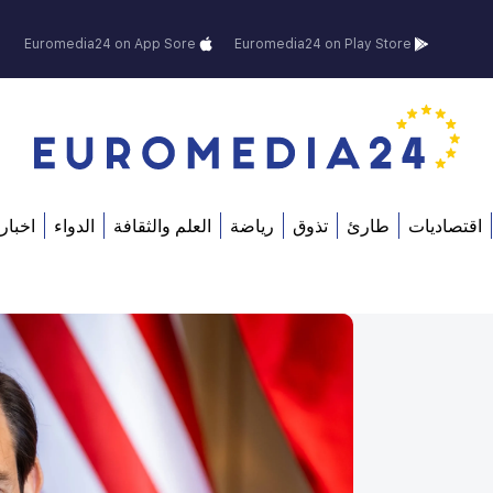
Euromedia24 on App Sore
Euromedia24 on Play Store
اقتصاديات
طارئ
تذوق
رياضة
العلم والثقافة
الدواء
اخبار 