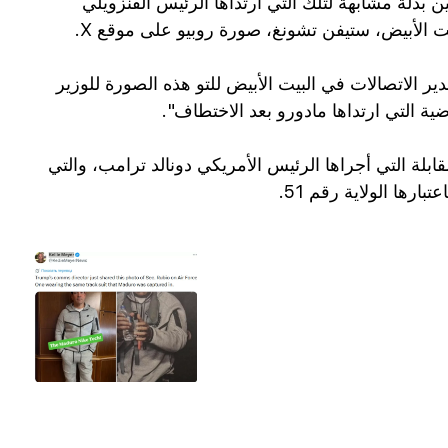
ن بدلة مشابهة لتلك التي ارتداها الرئيس الفنزويلي
ت الأبيض، ستيفن تشونغ، صورة روبيو على موقع X.
من NewsNation في موقع X: "أصدر مدير الاتصالات في البيت الأبيض للتو هذه الصورة للوزير
ية التي ارتداها مادورو بعد الاختطاف".
لة التي أجراها الرئيس الأمريكي دونالد ترامب، والتي
ارها الولاية رقم 51.