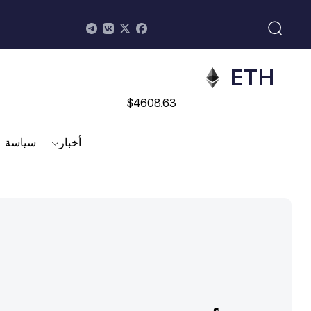
$
113082
ADA
$
0.868816
ETH
$
4608.63
SOL
أخبار
سياسة
$
213.76