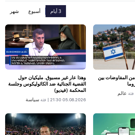
3 أيام
أسبوع
شهر
 من المفاوضات بين
وهذا عار غير مسبوق. مليكيان حول
وما
القضية الجنائية ضد الكاثوليكوس وجلسة
المحكمة (فيديو)
عالم
فئة
سياسة
05.08.2026 21:30 |
فئة