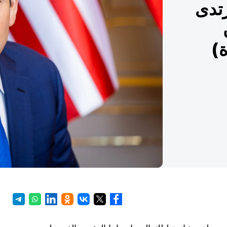
رتدى
ة)