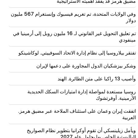
مضيق هرمز قد يفقد أهميته الاستراتيجية
مضيق هرمز قد يفقد أهميته الاستراتيجية
وفي الولايات المتحدة، تم تغريم فيسبوك وإنستغرام 567 مليون
20:30
هايك كونجوريان هو التالي بعد ألين سيمونيان. CP ينظم
دولار
"الخوخ" عنه (فيديو)
تم تعليق التحويل غير القانوني لـ 16 مليون روبل إلى أرمينيا في
مينفودي
20:17
اعتبارًا من 10 أغسطس، سيتغير نظام المرور في شارع
سايات نوفا
تفتقر بيلاروسيا إلى نظام إدارة الاتحاد السوفييتي. لوكاشينكو
20:00
وشكر بيزشكيان الدول المجاورة على دعمها لإيران
لقد كان فخرًا لا يوصف عندما تم عزف النشيد الوطني
لجمهورية أرمينيا في باكو. زانا أندرياسيان
وأصيب 13 راكبا على متن الطائرة. الهند
19:50
روسيا مستعدة لمواصلة إدارة امتيازات السكك الحديدية
روسيا أسقطت القطار العسكري بطائرة "إسكندر". القاضي
الأرمينية. أوفرتشوك
في قضية فيهابار يتنحى (فيديو)
اتفقت إيران وعمان على استئناف الملاحة عبر مضيق هرمز.
العربية
ويأمل زيلينسكي أن تقوم أوكرانيا بتطوير نظام الصواريخ
الباليستية الخاص بها بحلول عام 2027