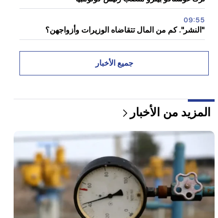
09:55
"النشر". كم من المال تتقاضاه الوزيرات وأزواجهن؟
09:38
بدأ باشينيان عملية مطاردة للمتعاطفين مع تساروكيان.
جميع الأخبار
"النشر"
09:13
أغفان فاردانيان معزول عن الفصيل. "الناس"
المزيد من الأخبار
09:05
"النشر". وحذروا بشدة من إخبار أي شخص بمبلغ المكافأة،
وهددوا بالإفراج عنهم
08:59
"النشر". وتم تحويل 5 ملايين درام لحساب النواب المغادرين
00:23
6 سنوات أخرى وإلى الأبد في فينيسيوس "الحقيقي".