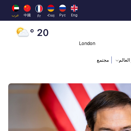
Moscow
45 °
Eng
Рус
Հայ
中國
عرب
Fr
Dubai
20 °
London
26 °
العالم
مجتمع
Beijing
23 °
Brussels
16 °
Rome
23 °
Madrid