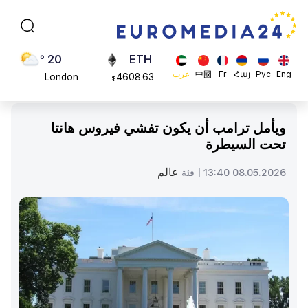
Moscow
113082
$
45 °
ADA
Dubai
0.868816
$
20 °
ETH
Eng
Рус
Հայ
Fr
中國
عرب
London
4608.63
$
26 °
SOL
Beijing
213.76
$
ويأمل ترامب أن يكون تفشي فيروس هانتا
23 °
تحت السيطرة
Brussels
16 °
عالم
08.05.2026 13:40 |
فئة
Rome
23 °
Madrid