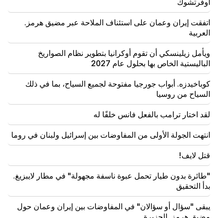
ماتفيينكو
أوفرتشوك
18:11
اتفقت إيران وعمان على استئناف الملاحة عبر مضيق هرمز.
حادث مأساوي في مكب نفايات نوباراشين
العربية
ويأمل زيلينسكي أن تقوم أوكرانيا بتطوير نظام الصواريخ
18:01
تفكر آلا بوجاتشيفا في العودة إلى المسرح بسبب مشاكل
الباليستية الخاص بها بحلول عام 2027
مالية
كوباخيدزه. أبواب جورجيا مفتوحة لجميع السياح، بما في ذلك
17:52
السياح من روسيا
اتفقت إيران وعمان على استئناف الملاحة عبر مضيق هرمز.
العربية
لقد اختار ترامب بالفعل فانس خلفًا له
17:17
انتهت الجولة الأولى من المفاوضات بين إسرائيل ولبنان في روما
ويأمل زيلينسكي أن تقوم أوكرانيا بتطوير نظام الصواريخ
الباليستية الخاص بها بحلول عام 2027
قتل لايف!
17:12
"طائرة بدون طيار تحمل عبوة ناسفة مجهولة" في مطار لايبزيغ.
كوباخيدزه. أبواب جورجيا مفتوحة لجميع السياح، بما في ذلك
بدأ التحقيق
السياح من روسيا
يبقى "سؤال أو سؤالان" في المفاوضات بين إيران وعمان حول
14:25
مضيق هرمز. الجزيرة