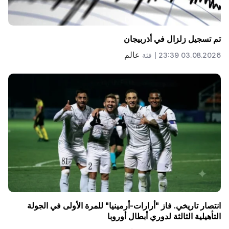
تم تسجيل زلزال في أذربيجان
عالم
03.08.2026 23:39 |
فئة
انتصار تاريخي. فاز "أرارات-أرمينيا" للمرة الأولى في الجولة
التأهيلية الثالثة لدوري أبطال أوروبا