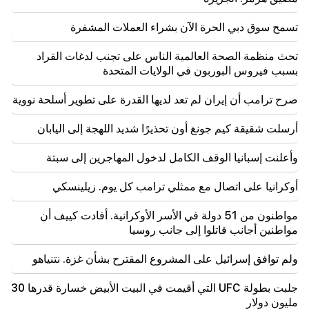
لقد اختار ترامب بالفعل فانس خلفًا له
تسمح سوق دبي الحرة الآن بشراء العملات المشفرة
09:50
لم يحصل المعلم على الشهادة وسيترك المدرسة. نيكول
تحث منظمة الصحة العالمية الناس على تجنب لدغات القراد
باشينيان
بسبب فيروس البوربون في الولايات المتحدة
09:28
صرح ترامب أن إيران لم تعد لديها القدرة على تطوير أسلحة نووية
يجب ألا يكون لدينا طريق حول سيفان في حالة سيئة في
عام 2027. نيكول باشينيان
أرسلت شقيقة كيم جونغ أون تحذيرًا شديد اللهجة إلى اليابان
09:16
وأعلنت إسبانيا الوقف الكامل لدخول المهاجرين إلى سبتة
هذا هو الاجتماع الأول للحكومة المشكلة حديثا، وعلينا إجراء
بعض المراجعات. نيكول باشينيان
أوكرانيا على اتصال مع ممثلي ترامب كل يوم. زيلينسكي
مواطنون من 51 دولة في الأسر الأوكرانية. أفادت كييف أن
مواطنين أجانب قاتلوا إلى جانب روسيا
ولم توافق إسرائيل على المشروع المقترح بشأن غزة. نتنياهو
جلبت بطولة UFC التي أقيمت في البيت الأبيض خسارة قدرها 30
مليون دولار