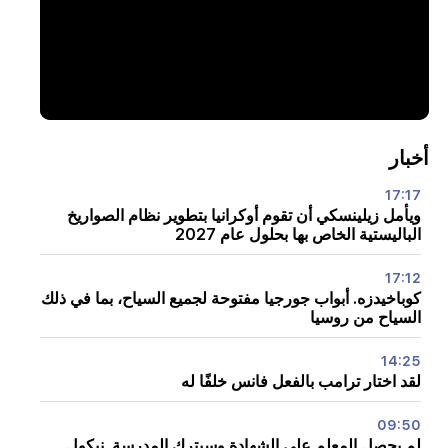
أخبار
17:17
ويأمل زيلينسكي أن تقوم أوكرانيا بتطوير نظام الصواريخ
الباليستية الخاص بها بحلول عام 2027
17:12
كوباخيدزه. أبواب جورجيا مفتوحة لجميع السياح، بما في ذلك
السياح من روسيا
14:25
لقد اختار ترامب بالفعل فانس خلفًا له
09:50
لم يحصل المعلم على الشهادة وسيترك المدرسة. نيكول