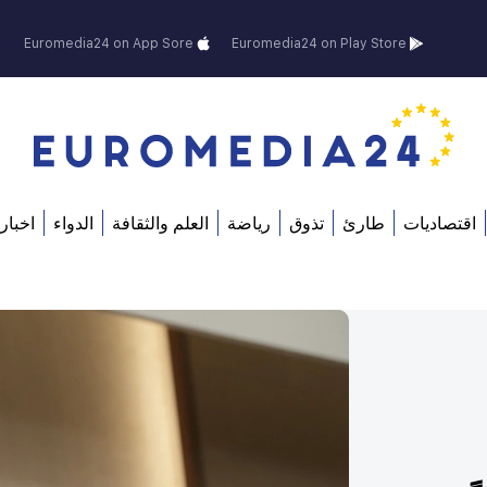
Euromedia24 on App Sore
Euromedia24 on Play Store
اقتصاديات
طارئ
تذوق
رياضة
العلم والثقافة
الدواء
اخبار 