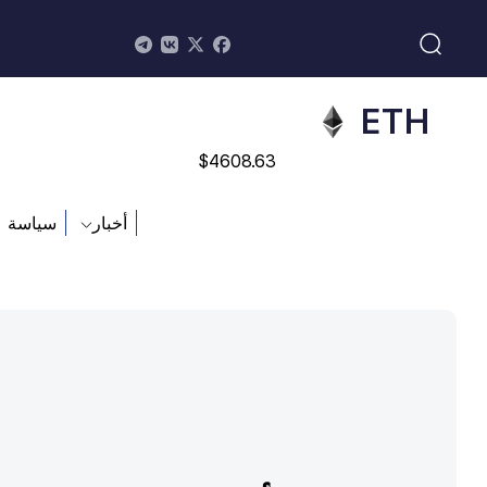
$
113082
ADA
$
0.868816
ETH
$
4608.63
SOL
أخبار
سياسة
$
213.76