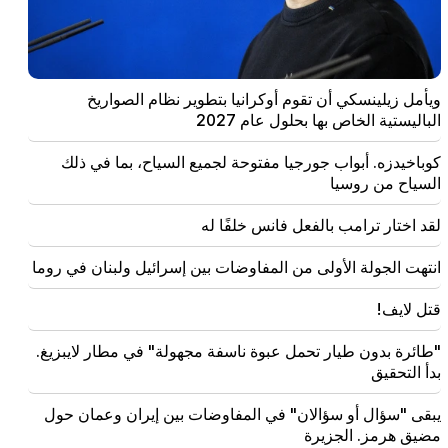
08:06
يقترح CP إنشاء لجنة أخلاقيات مؤقتة لزمالة المدمنين
المجهولين. الالتزامات الأوروبية. "الناس"
07:58
ويأمل زيلينسكي أن تقوم أوكرانيا بتطوير نظام الصواريخ
مخاطر الخلل والإدمان الجديد. "حقيقة"
الباليستية الخاص بها بحلول عام 2027
02:03
كوباخيدزه. أبواب جورجيا مفتوحة لجميع السياح، بما في ذلك
"أعتقد أن النادي الأرمني سيلعب في المرحلة الرئيسية من
السياح من روسيا
دوري أبطال أوروبا للمرة الأولى." بيريزوفسكي
لقد اختار ترامب بالفعل فانس خلفًا له
01:43
انتهت الجولة الأولى من المفاوضات بين إسرائيل ولبنان في
انتهت الجولة الأولى من المفاوضات بين إسرائيل ولبنان في روما
روما
قتل لايف!
01:34
برجك المالي لشهر أغسطس لجميع علامات الأبراج
"طائرة بدون طيار تحمل عبوة ناسفة مجهولة" في مطار لايبزيغ.
بدأ التحقيق
01:07
مهم
خدمة الإنقاذ تحذر سكان منطقة أرارات
يبقى "سؤال أو سؤالان" في المفاوضات بين إيران وعمان حول
مضيق هرمز. الجزيرة