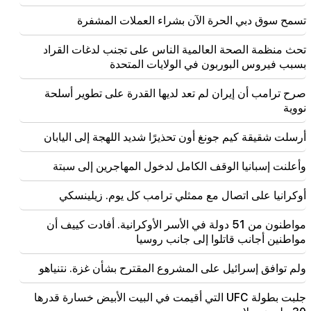
00:56
قتل لايف!
تسمح سوق دبي الحرة الآن بشراء العملات المشفرة
00:29
تحث منظمة الصحة العالمية الناس على تجنب لدغات القراد
تم اعتقال سيدراك أرستميان لمدة شهرين
بسبب فيروس البوربون في الولايات المتحدة
23:50
صرح ترامب أن إيران لم تعد لديها القدرة على تطوير أسلحة
سيكون من الممكن العثور على iPhone المفقود بدون
نووية
تحديد الموقع. تم إنشاء أداة جديدة
أرسلت شقيقة كيم جونغ أون تحذيرًا شديد اللهجة إلى اليابان
21:30
وهذا عار غير مسبوق. مليكيان حول القضية الجنائية ضد
وأعلنت إسبانيا الوقف الكامل لدخول المهاجرين إلى سبتة
الكاثوليكوس وجلسة المحكمة (فيديو)
أوكرانيا على اتصال مع ممثلي ترامب كل يوم. زيلينسكي
21:10
دعونا نأمل أن يتم التوصل إلى حل سلمي لمشكلة هرمز.
مواطنون من 51 دولة في الأسر الأوكرانية. أفادت كييف أن
أرتاك زاكاريان
مواطنين أجانب قاتلوا إلى جانب روسيا
ولم توافق إسرائيل على المشروع المقترح بشأن غزة. نتنياهو
جلبت بطولة UFC التي أقيمت في البيت الأبيض خسارة قدرها