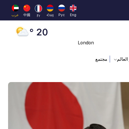
Moscow
45 °
Eng
Рус
Հայ
中國
عرب
Fr
Dubai
20 °
London
26 °
العالم
مجتمع
Beijing
23 °
Brussels
16 °
Rome
23 °
Madrid