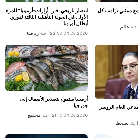
 مع ممثلي ترامب كل
انتصار تاريخي. فاز "أرارات-أرمينيا" للمرة
الأولى في الجولة التأهيلية الثالثة لدوري
أبطال أوروبا
عالم
فئة
رياضة
04.08.2026 22:50 |
فئة
أرمينيا ستقوم بتصدير الأسماك إلى
جورجيا
لمدعي العام الروسي
مجتمع
04.08.2026 21:10 |
فئة
يضعط
فئة